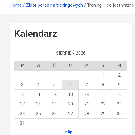
Home
Zbiór porad na treningowych
Trening – co jest ważne
Kalendarz
SIERPIEŃ 2026
P
W
Ś
C
P
S
N
1
2
3
4
5
6
7
8
9
10
11
12
13
14
15
16
17
18
19
20
21
22
23
24
25
26
27
28
29
30
31
« lip