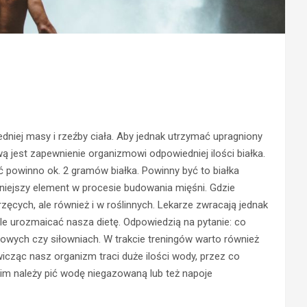
niej masy i rzeźby ciała. Aby jednak utrzymać upragniony
wą jest zapewnienie organizmowi odpowiedniej ilości białka.
ć powinno ok. 2 gramów białka. Powinny być to białka
tniejszy element w procesie budowania mięśni. Gdzie
cych, ale również i w roślinnych. Lekarze zwracają jednak
ale urozmaicać nasza dietę. Odpowiedzią na pytanie: co
towych czy siłowniach. W trakcie treningów warto również
ząc nasz organizm traci duże ilości wody, przez co
nim należy pić wodę niegazowaną lub też napoje