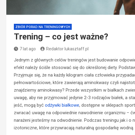
ZBIÓR PORAD NA TRENINGOWYCH
Trening – co jest ważne?
7 lat ago
Redaktor lukasztaff.pl
Jednym z głównych celów treningów jest budowanie odpowied
efekt należy ściśle stosować się do określonej diety. Podsta
Przyjmuje się, że na każdy kilogram ciała człowieka przypada
pełnowartościowe, które zawierają aminokwasy czyli najisto
znajdziemy aminokwasy? Przede wszystkim w białkach zwierzę
uwagę, aby nie przyjmować jedynie 2-3 rodzajów białek, a st
jeść, mogą być
odżywki białkowe
, dostępne w sklepach spor
zwracać uwagę na odpowiednie nawodnienie organizmu – ćwic
narażeni jesteśmy na odwodnienie. Podczas treningu jak i o 
izotoniczne, które przywracają naturalną gospodarkę wodną.