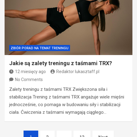
ZBIÓR PORAD NA TEMAT TRENINGU
Jakie są zalety treningu z taśmami TRX?
12 miesięcy ago
Redaktor lukasztaff.pl
No Comments
Zalety treningu z taśmami TRX Zwiększona siła i
stabilizacja Trening z taśmami TRX angażuje wiele mięśni
jednocześnie, co pomaga w budowaniu siły i stabilizacji
ciała. Ćwiczenia z taśmami wymagają ciągłego…
Nawigacja